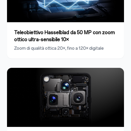
Teleobiettivo Hasselblad da 50 MP con zoom
ottico ultra‑sensibile 10×
Zoom di qualità ottica 20×, fino a 120× digitale