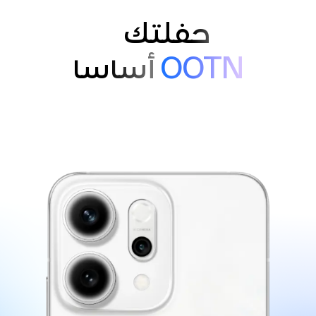
حفلتك
OOTN
أساسا