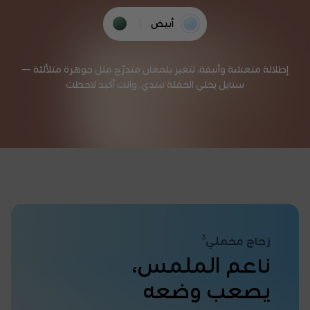
أبيض
أخضر
إطلالة منعشة وأنيقة، تتغير بلمعان متدرّج مثل جوهرة متلألئة —
ستايل يخلي الحفلة تبتدي. وانت أكيد لاحظت
3
زجاج مخملي
ناعم الملمس،
يصعب وضعه