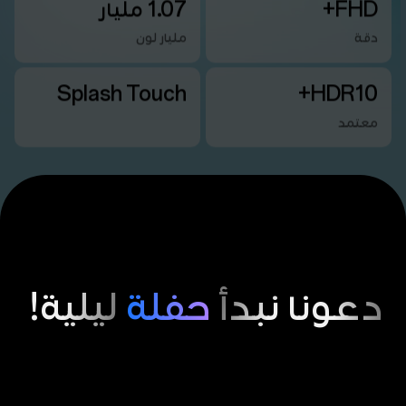
FHD+
1.07 مليار
دقة
مليار لون
Splash Touch
HDR10+
معتمد
دعونا نبدأ
حفلة
ليلية!