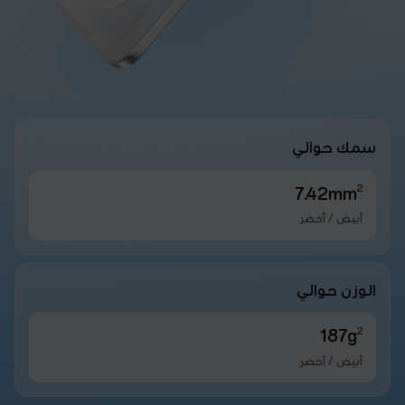
سمك حوالي
2
7.42mm
أبيض / أخضر
الوزن حوالي
2
187g
أبيض / أخضر