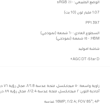
الوضع الطبيعي: ١٠٠٪ sRGB
1.07 مليار لون (10 بت)
397 PPI
السطوع العادي: ٦٠٠ شمعة (نموذجي)
HBM: ١٤٠٠ شمعة (نموذجي)
شاشة اموليد
AGC DT-Star D+
زاوية واسعة: ٥٠ ميجابكسل، فتحة عدسة f/1.8، مجال رؤية ٧٦ درجة، عدسة ٥ بكسل، تدعم التركيز البؤري التلقائي.
أحادية اللون: ٢ ميجابكسل، فتحة عدسة f/2.4، مجال رؤية ٨٩ درجة، عدسة ٣ بكسل.
16MP; f/2.4; FOV 85°; 4P عدسه