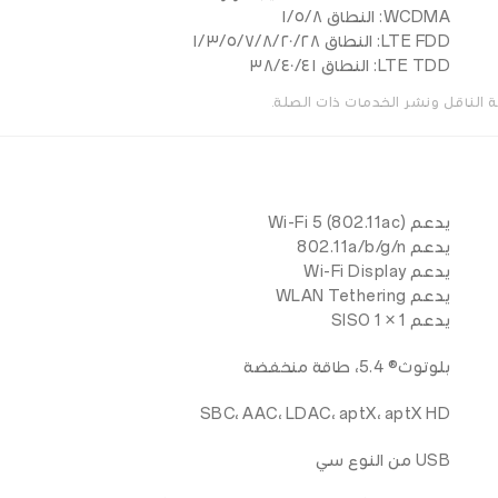
WCDMA: النطاق ١/٥/٨
LTE FDD: النطاق ١/٣/٥/٧/٨/٢٠/٢٨
LTE TDD: النطاق ٣٨/٤٠/٤١
الناقل ونشر الخدمات ذات الصلة.
يدعم Wi-Fi 5 (802.11ac)
يدعم 802.11a/b/g/n
يدعم Wi-Fi Display
يدعم WLAN Tethering
يدعم 1 × 1 SISO
بلوتوث® 5.4، طاقة منخفضة
SBC، AAC، LDAC، aptX، aptX HD
USB من النوع سي