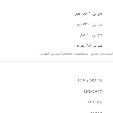
حوالي ١٥٨.٢٠ مم
حوالي ٧٥.٠٢ مم
حوالي ٨.٠٠ مم
حوالي ١٨٨ غرام
القياسات. جميع المواصفات خاضعة للمنتج الفعلي.
8GB + 256GB
LPDDR4X
UFS 2.2
مدعوم