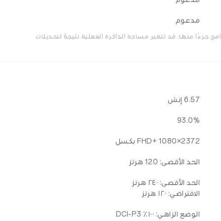
مدعوم
ج جزءًا منها. قد تتغير مساحة الذاكرة الفعلية نتيجةً لتحديثات
6.57 إنش
93.0%
FHD+ 1080×2372 بكسل
الحد الأقصى: 120 هرتز
الحد الأقصى: ٢٤٠ هرتز
الافتراضي: ١٢٠ هرتز
الوضع الزاهي: ١٠٠٪ DCI-P3