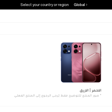
Select your country or region
Global
الاحمر | الازرق
* صور المنتج للتوضيح فقط. يُرجى الرجوع إلى المنتج الفعلي.