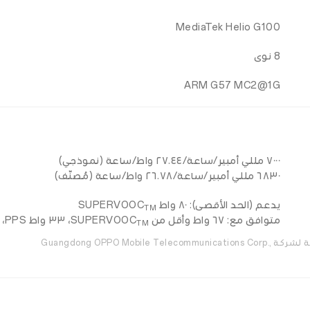
MediaTek Helio G100
8 نوى
ARM G57 MC2@1G
٧٠٠٠ مللي أمبير/ساعة/٢٧.٤٤ واط/ساعة (نموذجي)
٦٨٣٠ مللي أمبير/ساعة/٢٦.٧٨ واط/ساعة (مُصنّف)
يدعم (الحد الأقصى): ٨٠ واط SUPERVOOC
TM
متوافق مع: ٦٧ واط وأقل من SUPERVOOC
، ٣٣ واط PPS، ١٣.٥ واط PD
TM
* علامة كلمة SUPERVOOC والشعارات هي علامات تجارية مملوكة لشركة Guangdong OPPO Mobile Telecommunications Corp.,