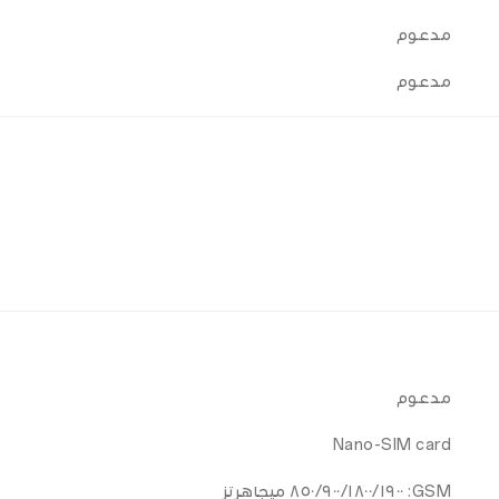
مدعوم
مدعوم
مدعوم
Nano-SIM card
GSM: ٨٥٠/٩٠٠/١٨٠٠/١٩٠٠ ميجاهرتز