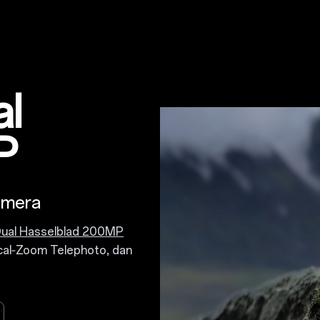
al
P
amera
ual Hasselblad 200MP
cal‑Zoom Telephoto, dan