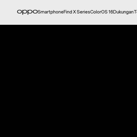
Smartphone
Find X Series
ColorOS 16
Dukungan
T