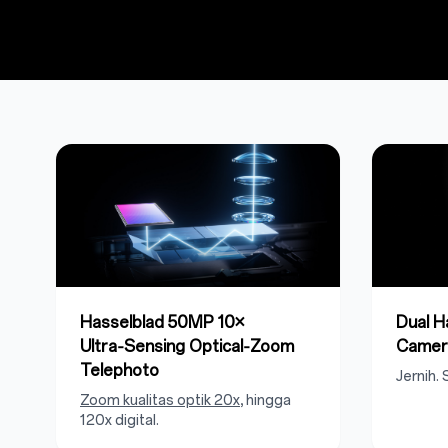
Hasselblad 50MP 10×
Dual 
Ultra‑Sensing Optical‑Zoom
Camer
Telephoto
Jernih.
Zoom kualitas optik 20x
, hingga
120x digital.