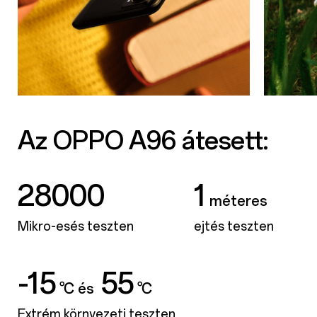
Az OPPO A96 átesett:
28000
1
méteres
Mikro-esés teszten
ejtés teszten
-15
55
℃ és
℃
Extrém környezeti teszten