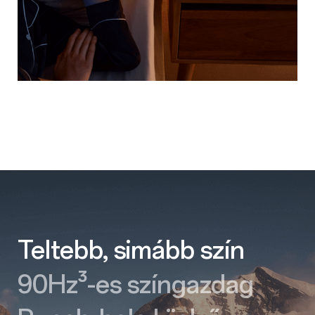
Teltebb, simább szín
90Hz³-es színgazdag