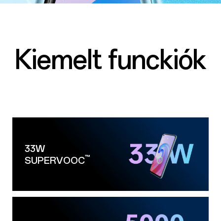
Kiemelt funckiók
33W
™
SUPERVOOC