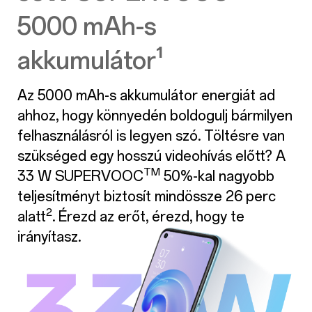
5000 mAh-s
akkumulátor¹
Az 5000 mAh-s akkumulátor energiát ad
ahhoz, hogy könnyedén boldogulj bármilyen
felhasználásról is legyen szó. Töltésre van
szükséged egy hosszú videohívás előtt? A
TM
33 W SUPERVOOC
50%-kal nagyobb
teljesítményt biztosít mindössze 26 perc
2
alatt
. Érezd az erőt, érezd, hogy te
irányítasz.