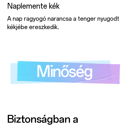
Csillagfekete
Sötéten lenyűgöző, mint az ég egy tiszta
éjszakán.
Minőség
Biztonságban a