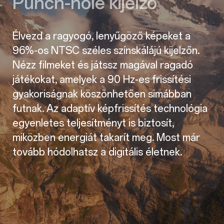
Punch-hole kijelző
Élvezd a ragyogó, lenyűgöző képeket a
96%-os NTSC széles színskálájú kijelzőn.
Nézz filmeket és játssz magával ragadó
játékokat, amelyek a 90 Hz-es frissítési
gyakoriságnak köszönhetően simábban
futnak. Az adaptív képfrissítés technológia
egyenletes teljesítményt is biztosít,
miközben energiát takarít meg. Most már
tovább hódolhatsz a digitális életnek.