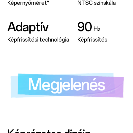
Képernyőméret⁴
NTSC színskála
Adaptív
90
Hz
Képfrissítési technológia
Képfrissítés
Megjelenés