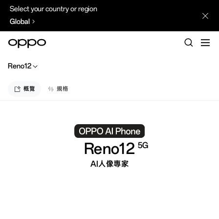
Select your country or region
Global
Reno12
概覽
規格
Reno12
5G
AI人像專家