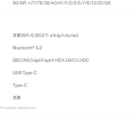
5G NR: n77/78/38/40/41/1/2/3/5/7/8/12/20/28
支援WiFi-6 (802.11 a/b/g/n/ac/ax)
Bluetooth® 5.2
SBC/AAC/aptX/aptX HD/LDAC/LHDC
USB Type-C
Type-C
支援
ro series earphones.