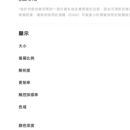
*由於內部存儲空間的一部分被系統及應用程式佔用，因此可用的記憶
相關因素，實際的快閃記憶體（RAM）可能會小於標識快閃記憶體容
顯示
大小
螢幕比例
解析度
更新率
觸控採樣率
色域
顏色深度