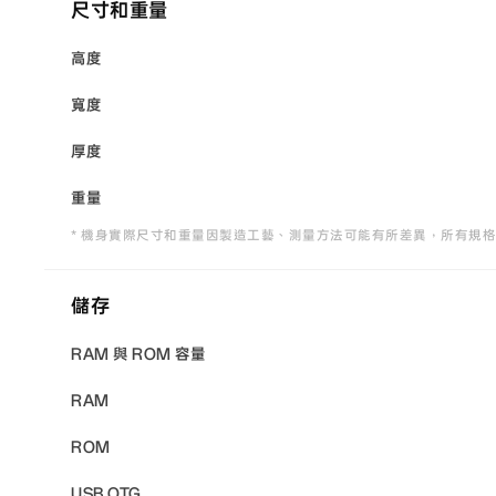
尺寸和重量
高度
寬度
厚度
重量
* 機身實際尺寸和重量因製造工藝、測量方法可能有所差異，所有規
儲存
RAM 與 ROM 容量
RAM
ROM
USB OTG