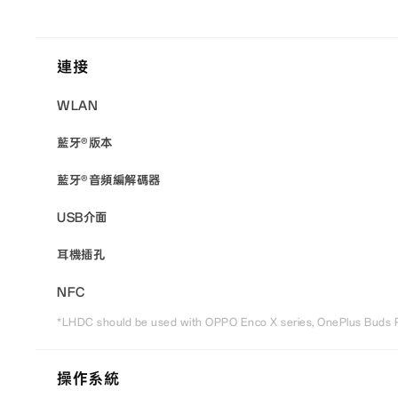
連接
WLAN
藍牙®版本
藍牙®音頻編解碼器
USB介面
耳機插孔
NFC
*LHDC should be used with OPPO Enco X series, OnePlus Buds P
操作系統