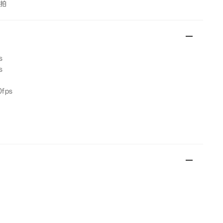
拍
s
s
fps