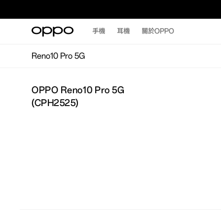
手機
耳機
關於OPPO
Reno10 Pro 5G
OPPO Reno10 Pro 5G
(
CPH2525
)