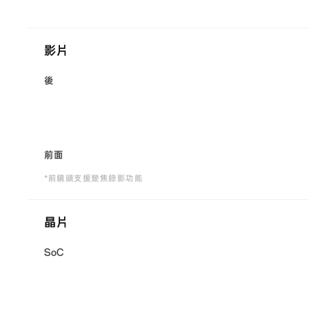
影片
後
前面
*前鏡頭支援變焦錄影功能
晶片
SoC