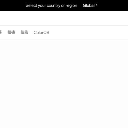
Select your country or region
Global
幕
相機
性能
ColorOS