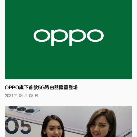
在
上
海
舉
行
「Catch
Fun」
新
品
發
表
會，
正
式
推
出
OPPO
OPPO旗下首款5G路由器隆重登場
Reno
2021 年 04 月 08 日
系
列
全
新
產
品
Reno2
以