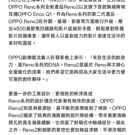
OPPO Reno系列全新產品Reno2以及旗下首款無線降噪
耳機OPPO Enco Q1。作為Reno系列的第二代產品，
OPPO Reno2在外觀、螢幕、影像等方面進行升級，推
出4800萬變焦四鏡頭和影片超級防手震，輕鬆應對各種
影片拍攝場景，讓年輕人以富創造力的影片表達生活中的
美好和靈感。
OPPO副總裁沈義人在發表會上表示：「來自生活的創造
力，是Reno系列的DNA。Reno2是基於 Reno再次精心
全面優化的成果，我們希望它能夠成為大家生活中更方便
可靠的創作夥伴。」
更進一步的工業設計：更極致的秩序美感
Reno系列的設計理念代表著有秩序的美感，OPPO
Reno2則是將最原始、最平衡的美學做到了極致。OPPO
Reno2繼承了經典的海豚鰭側旋升降結構，帶來無瀏海無
開孔的真全螢幕體驗，也保留了對稱式中軸線設計。除此
之外，Reno2對細節的掌控也更加精益求精：平滑流暢的