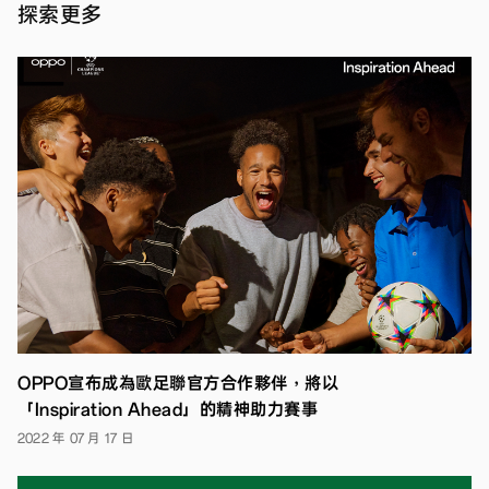
探索更多
未
如
新聞
此
報導
簡
·
單
2019
年 10
【上
月
海
訊，
09
2019
日
年
9
月
10
日】
知
名
手
機
OPPO宣布成為歐足聯官方合作夥伴，將以
品
牌
「Inspiration Ahead」的精神助力賽事
OPPO
2022 年 07 月 17 日
今
(10)
日