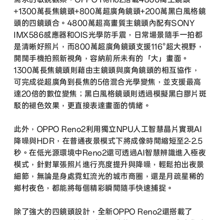
+1300萬長焦鏡頭+800萬超廣角鏡頭+200萬黑白風格鏡
頭的四鏡頭合。4800萬超高畫質主鏡頭內配有SONY
IMX586感應器和OIS光學防手震，日常場景隨手一拍都
是清晰好照片，而800萬超廣角鏡頭支援116°超大視野，
開闊手機拍照新視角，容納前所未有的「大」畫面。
1300萬長焦鏡頭則藉由主鏡頭與廣角鏡頭的相互協作，
可完成從超廣角到長焦的5倍混合光學變焦，並支援最高
達20倍的數位變焦；黑白風格鏡頭則透過模擬黑白膠片斑
駁的褪色效果，更直接表達畫面的情緒。
此外，OPPO Reno2利用獨立NPU人工智慧晶片實現AI
降噪與HDR，在普通夜景模式下將成像時間縮短至2-2.5
秒。在低光源環境中Reno2還可透過AI智慧辨識進入極夜
模式，針對單張照片進行亮度提升與降噪，輕鬆拍出夜景
細節，無論是身處霓虹流光的城市商圈，還是月疏星稀的
鄉村夜色，都能將每個精彩瞬間隨手快速捕捉。
除了強大的四鏡頭設計，全新OPPO Reno2還搭載了