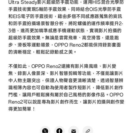
Ultra Steady影片超級防手震功能，運用HIS混合光學防
手震技術實現5軸防手震效果，同時結合OIS光學防手震
和EIS電子防手震技術，藉由多個不同感應器蒐集的資訊
和防手震拍攝場景智慧分析，將陀螺儀的運作頻率提升2-
3倍，進而更加精準感應手機運動狀態，實現影片拍攝的
超級防手震效果。無論是雲霄飛車、高空滑雪，還是跑
步、滑板等運動場景，OPPO Reno2都能保持錄影畫面
的清晰穩定，輕鬆記錄動感之美。
不僅如此，OPPO Reno2還擁有影片降風噪、影片變
焦、錄影人像景深、影片智慧剪輯等功能，不僅能讓影片
中人物主題突出，保證人物聲音更清晰清楚，透過智慧辨
識相簿內容也可自動為使用者製作短影片，降低影片創作
門檻，讓用戶輕鬆擁有屬於自己風格的影像作品。OPPO
Reno2可以說是專為影片創作而生，讓影片拍攝與創作變
得更加簡單！