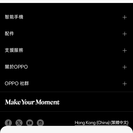
在
外
觀、
智能手機
螢
幕、
影
OPPO Find N Series
配件
像
等
OPPO Find X Series
方
OPPO Enco Buds3
面
支援服務
OPPO Reno Series
進
行
聯絡我們
升
OPPO A Series
關於OPPO
級，
推
服務中心
全部手機一覽
出
我們的故事
OPPO 社群
4800
質保狀態
萬
OPPO Apex Guard
變
OPPO 社群
手機搬家
焦
OPPO AI
四
常見問題
鏡
發現
頭
和
安全響應中心
Hong Kong (China) (繁體中文)
影
媒體報導
片
保修政策