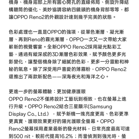
機身、機身底部上所有圓心開孔的直線佈局、側旋升降結
構聽筒的優化、美妙協調容納四鏡頭的機身背部等等，都
讓OPPO Reno2的外觀設計達到幾乎完美的狀態。
色彩處理也一直是OPPO的強項，從單色漸層、凝光漸
層、再到Reno的霧光漸層，OPPO一次又一次帶給大家
嶄新的視覺饗宴。全新OPPO Reno2採用凝光點彩工
藝，通過有縱深感的3D漸層色彩效果，賦予顏色更多光
影變化，讓整個機身除了細膩的色彩，更多一分靈動和神
秘的氣息。除了深受用戶喜愛的薄霧粉，OPPO Reno2
還推出了兩款新配色——深海夜光和海洋之心。
更進一步的螢幕體驗：更加健康護眼
OPPO Reno2不僅將設計工藝玩到極致，也在螢幕上進
行升級。OPPO Reno2結合三星顯示(Samsung
Display Co., Ltd.），賦予新機一塊亮度更高、色彩更準
更真實、護眼效果更好的陽光護眼全螢幕。OPPO
Reno2螢幕採用產業最新的發光材料，日常亮度最高可達
到500 nit，較前代提高16.2%；而當偵測到強光時，螢