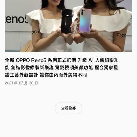
及
旗
下
首
款
無
線
降
噪
耳
機
OPPO
全新 OPPO Reno5 系列正式抵港 升級 AI 人像錄影功
Enco
能 創造影像錄製新樂趣 驚艷視頻美顏功能 配合獨家星
Q1。
作
鑽工藝外觀設計 讓你由內而外美得不同
為
2021 年 03 月 30 日
Reno
系
列
的
第
查看全部
二
代
產
品，
OPPO
Reno2