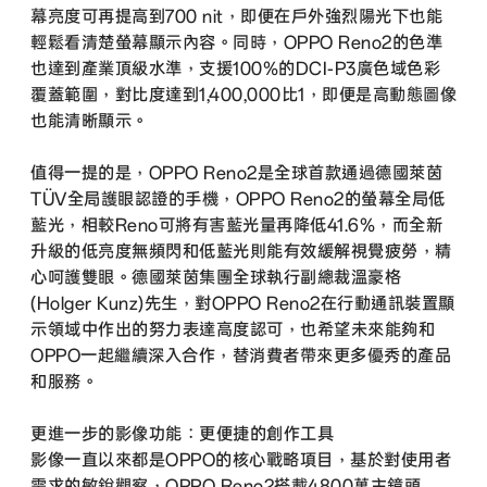
幕亮度可再提高到700 nit，即便在戶外強烈陽光下也能
輕鬆看清楚螢幕顯示內容。同時，OPPO Reno2的色準
也達到產業頂級水準，支援100%的DCI-P3廣色域色彩
覆蓋範圍，對比度達到1,400,000比1，即便是高動態圖像
也能清晰顯示。
值得一提的是，OPPO Reno2是全球首款通過德國萊茵
TÜV全局護眼認證的手機，OPPO Reno2的螢幕全局低
藍光，相較Reno可將有害藍光量再降低41.6%，而全新
升級的低亮度無頻閃和低藍光則能有效緩解視覺疲勞，精
心呵護雙眼。德國萊茵集團全球執行副總裁溫豪格
(Holger Kunz)先生，對OPPO Reno2在行動通訊裝置顯
示領域中作出的努力表達高度認可，也希望未來能夠和
OPPO一起繼續深入合作，替消費者帶來更多優秀的產品
和服務。
更進一步的影像功能：更便捷的創作工具
影像一直以來都是OPPO的核心戰略項目，基於對使用者
需求的敏銳觀察，OPPO Reno2搭載4800萬主鏡頭