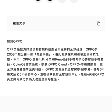
全
新
複製文字
OPPO
Reno2
正
式
關於OPPO
發
佈
OPPO 是致力打造流動智能科技產品與服務的全球品牌，OPPO於
開
2008年推出第一款「笑臉手機」，由此開啟探索和引領至美科技之
啟
旅。今天，OPPO 憑藉以Find X 和Reno系列手機為核心的智慧手機產
錄
品，ColorOS作業系統，以及 OPPO Cloud、OPPO+等網路服務，讓
影
手
全球消費者盡享至美科技。 OPPO 業務遍及全球90多個市場，擁有6大
機
研究所和5大研發中心，並在倫敦設有全球設計中心。超過4萬名OPPO
全
員工共同致力於為人們創造美好生活。
新
可
能
影
片
創
作
從