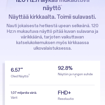
näyttö
4
Näyttää kirkkaalta. Toimii sulavasti.
Nauti jokaisesta hetkestä upean selkeänä. 120
Hz:n mukautuva näyttö pitää kuvan sulavana ja
värikkäänä, tarjoten vaikuttavan
katselukokemuksen myös kirkkaassa
ulkovalaistuksessa.
92.8%
6.57''
Näytön ja rungon suhde
5
Oled Näyttö
5
FHD+
1,07 miljardia väriä.
Värit
Resoluutio