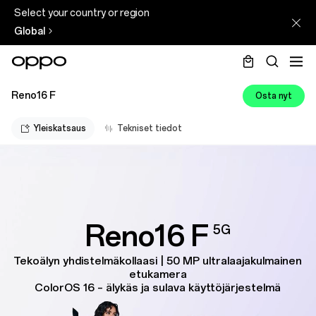
Select your country or region
Global
Reno16 F
Osta nyt
Yleiskatsaus
Tekniset tiedot
Reno16 F
5G
Tekoälyn yhdistelmäkollaasi | 50 MP ultralaajakulmainen
etukamera
ColorOS 16 – älykäs ja sulava käyttöjärjestelmä