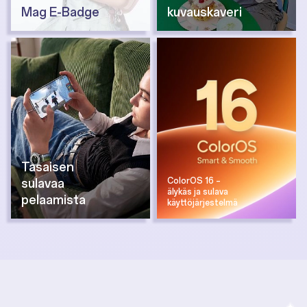
Mag E-Badge
kuvauskaveri
Tasaisen
sulavaa
ColorOS 16 –
älykäs ja sulava
pelaamista
käyttöjärjestelmä