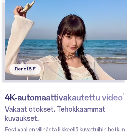
Reno16 F
4K-automaattivakautettu video
7
Vakaat otokset. Tehokkaammat
kuvaukset.
Festivaalien vilinästä liikkeellä kuvattuihin hetkiin