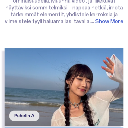
ominaisuudella. Muunna videot ja liikekuvat
näyttäviksi sommitelmiksi – nappaa hetkiä, irrota
tärkeimmät elementit, yhdistele kerroksia ja
viimeistele tyyli haluamallasi tavalla.
...
Show More
Puhelin A