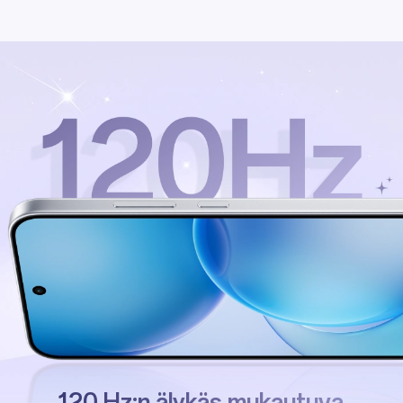
120 Hz:n älykäs mukautuva