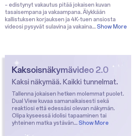
– edistynyt vakautus pitää jokaisen kuvan
tasaisempana ja vakaampana. Älykkään
kallistuksen korjauksen ja 4K-tuen ansiosta
videosi pysyvät sulavina ja vakaina
...
Show More
Popout 2.0
Kaksoisnäkymävideo 2.0
Sisältösi, mutta astetta
Kaksi näkymää. Kaikki tunnelmat.
siistimpänä
Tallenna jokaisen hetken molemmat puolet.
Dual View kuvaa samanaikaisesti sekä
Muuta arjen hetket näyttäviksi jaettaviksi
reaktiosi että edessäsi olevan näkymän.
luomuksiksi Popout 2.0 -ominaisuudella.
Olipa kyseessä idolisi tapaaminen tai
Ruoasta festivaalitunnelmiin – luo huomiota
yhteinen matka ystävän
...
Show More
herättäviä kollaaseja ja jaa vaikuttavia kuvia,
jotka tekevät jokaisesta
...
Show More