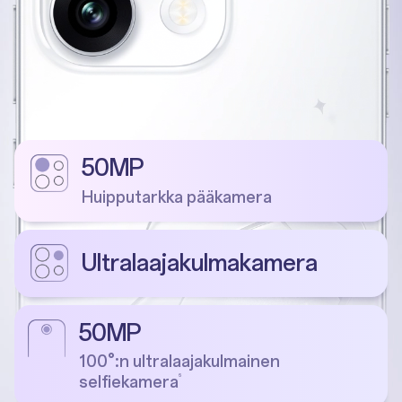
50MP
Huipputarkka pääkamera
Ultralaajakulmakamera
50MP
100°:n ultralaajakulmainen
6
selfiekamera