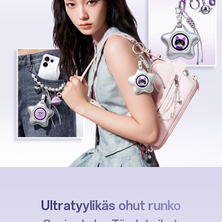
Ultratyylikäs
ohut runko