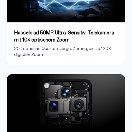
Hasselblad 50MP Ultra‑Sensitiv‑Telekamera
mit 10× optischem Zoom
20× optische Qualitätsvergrößerung, bis zu 120×
digitaler Zoom