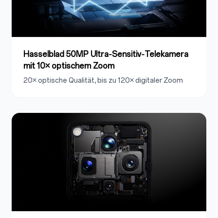
Hasselblad 50MP Ultra‑Sensitiv‑Telekamera
mit 10× optischem Zoom
20× optische Qualität, bis zu 120× digitaler Zoom