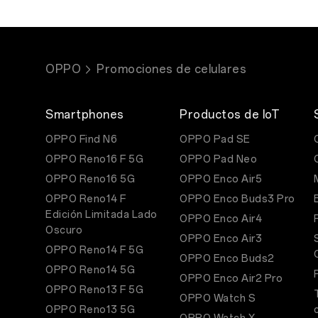
OPPO
Promociones de celulares
Smartphones
Productos de IoT
OPPO Find N6
OPPO Pad SE
OPPO Reno16 F 5G
OPPO Pad Neo
OPPO Reno16 5G
OPPO Enco Air5
OPPO Reno14 F
OPPO Enco Buds3 Pro
Edición Limitada Lado
OPPO Enco Air4
Oscuro
OPPO Enco Air3
OPPO Reno14 F 5G
OPPO Enco Buds2
OPPO Reno14 5G
OPPO Enco Air2 Pro
OPPO Reno13 F 5G
OPPO Watch S
OPPO Reno13 5G