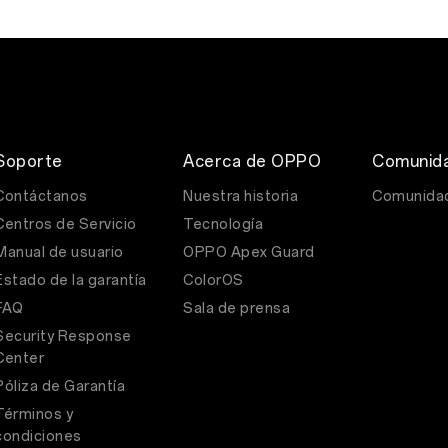
Soporte
Acerca de OPPO
Comunid
Contáctanos
Nuestra historia
Comunida
Centros de Servicio
Tecnología
Manual de usuario
OPPO Apex Guard
Estado de la garantía
ColorOS
FAQ
Sala de prensa
Security Response
Center
Póliza de Garantía
Términos y
condiciones