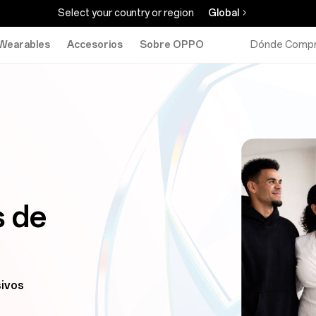
Select your country or region
Global
Wearables
Accesorios
Sobre OPPO
Dónde Compr
 de
sivos