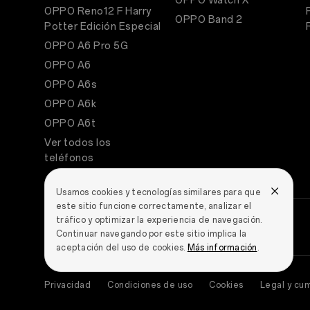
OPPO Watch X
OPPO Reno12 F Harry
OPPO Band 2
Potter Edición Especial
OPPO A6 Pro 5G
OPPO A6
OPPO A6s
OPPO A6k
OPPO A6t
Ver todos los
teléfonos
Usamos cookies y tecnologías similares para que
este sitio funcione correctamente, analizar el
tráfico y optimizar la experiencia de navegación.
Continuar navegando por este sitio implica la
aceptación del uso de cookies.
Más información
.
Privacidad
Condiciones de uso
Cookies
Legal y cu