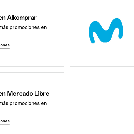
en Alkomprar
más promociones en
iones
en Mercado Libre
más promociones en
iones