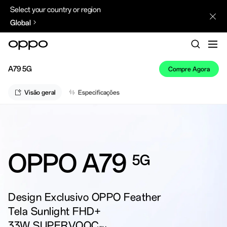
Select your country or region
Global
A79 5G
Compre Agora
Visão geral
Especificações
OPPO A79
5G
Design Exclusivo OPPO Feather
Tela Sunlight FHD+
33W SUPERVOOC