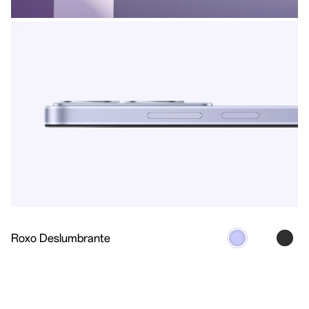
680nits
FHD+
100% DCI-
P3
Brilho
Resolução
gama de cores
2
Roxo Deslumbrante