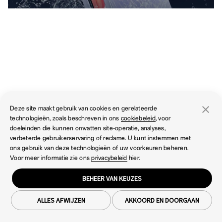
ColorOS
Deze site maakt gebruik van cookies en gerelateerde
technologieën, zoals beschreven in ons
cookiebeleid
, voor
doeleinden die kunnen omvatten site-operatie, analyses,
verbeterde gebruikerservaring of reclame. U kunt instemmen met
ons gebruik van deze technologieën of uw voorkeuren beheren.
Voor meer informatie zie ons
privacybeleid
hier.
BEHEER VAN KEUZES
Auto Pixelate
ALLES AFWIJZEN
AKKOORD EN DOORGAAN
Borre rapidamente os nomes e fotos de perfis na sua tela ao