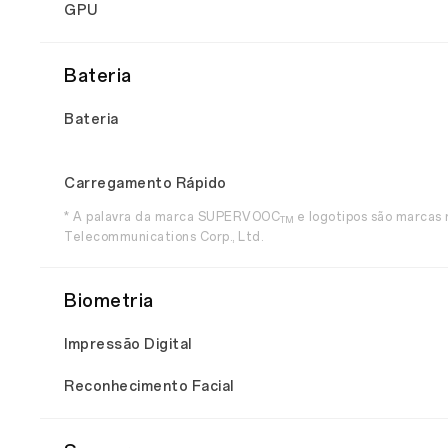
GPU
Bateria
Bateria
Carregamento Rápido
* A palavra da marca SUPERVOOC
e logotipos são marcas
TM
Telecommunications Corp., Ltd.
Biometria
Impressão Digital
Reconhecimento Facial