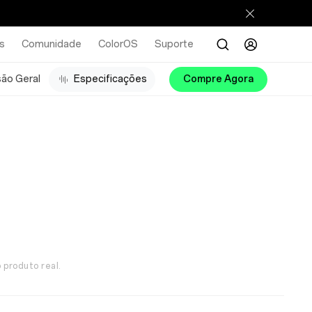
s
Comunidade
ColorOS
Suporte
são Geral
Especificações
Compre Agora
 produto real.