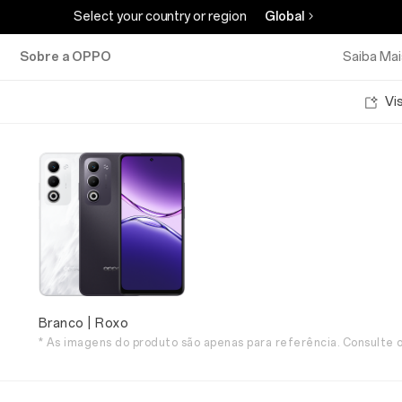
Select your country or region
Global
Sobre a OPPO
Saiba Mai
Vi
Branco | Roxo
* As imagens do produto são apenas para referência. Consulte o