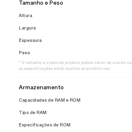
Tamanho e Peso
Altura
Largura
Espessura
Peso
* O tamanho e o peso do produto podem variar de acordo co
as especificações estão sujeitas ao produto real.
Armazenamento
Capacidades de RAM e ROM
Tipo de RAM
Especificações de ROM