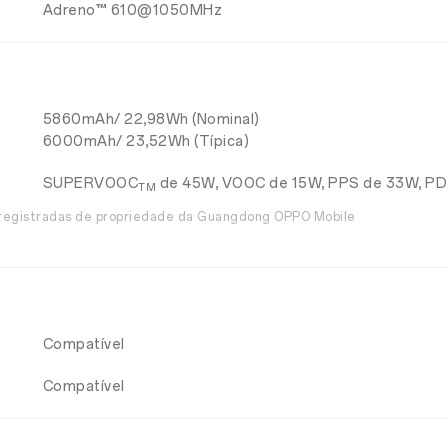
Adreno™ 610@1050MHz
5860mAh/ 22,98Wh (Nominal)
6000mAh/ 23,52Wh (Típica)
SUPERVOOC
de 45W, VOOC de 15W, PPS de 33W, PD
TM
 registradas de propriedade da Guangdong OPPO Mobile
Compatível
Compatível