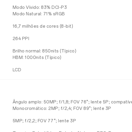
Modo Vívido: 83% DCI-P3
Modo Natural: 71% sRGB
16,7 milhões de cores (8-bit)
264 PPI
Brilho normal: 850nits (Típico)
HBM: 1000nits (Típico)
LCD
Ângulo amplo: 50MP; f/1,8; FOV 76°; lente 5P; compatív
Monocromático: 2MP; f/2,4; FOV 89°; lente 3P
5MP; f/2,2; FOV 77°; lente 3P