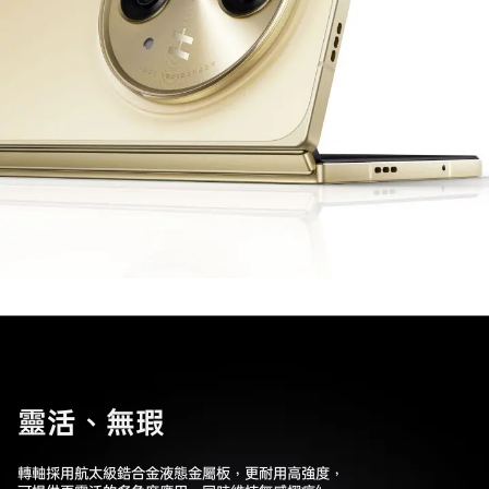
靈活、無瑕
轉軸採用航太級鋯合金液態金屬板，更耐用高強度，