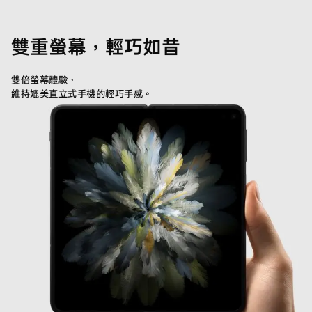
雙重螢幕，輕巧如昔
雙倍螢幕體驗，
維持媲美直立式手機的輕巧手感。