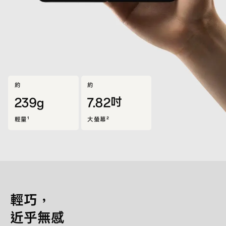
約
約
239g
7.82吋
輕量¹
大螢幕²
輕巧，
近乎無感