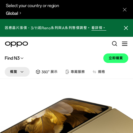
Select your country or region
Global
因應晶片漲價，3/11起Reno系列與A系列售價調整。
看詳情。
Find N3
立即購買
概覽
360° 展示
專屬服務
規格
亮點
設計
相機
高效多工
性能