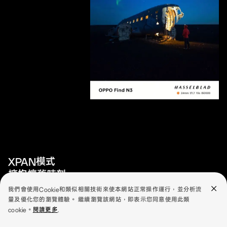
XPAN模式
擁抱懷舊時刻
我們會使用Cookie和類似相關技術來使本網站正常操作運行，並分析流
夢回電影的黃金時代。復刻經典哈蘇XPAN相機，透過65:24寬高比，
量及優化您的瀏覽體驗。 繼續瀏覽該網站，即表示您同意使用此類
提供獨特的創意發揮空間和敘事風格，重現底片魅力。
cookie。
閱讀更多
.