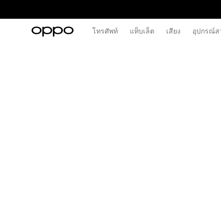
โทรศัพท์
แท็บเล็ต
เสียง
อุปกรณ์ส