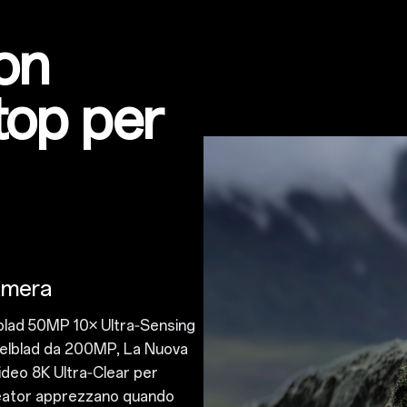
on
top per
amera
blad 50MP 10× Ultra‑Sensing
elblad da 200MP
, La Nuova
deo 8K Ultra‑Clear per
creator apprezzano quando