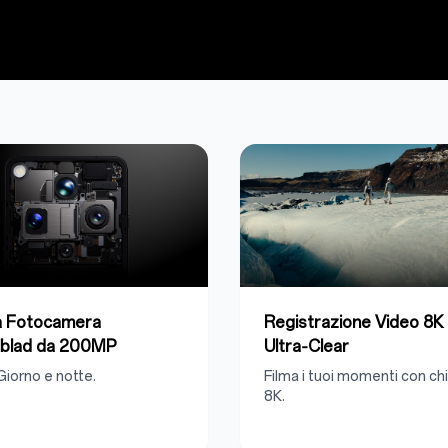
a Fotocamera
Registrazione Video 8K
lblad da 200MP
Ultra‑Clear
Giorno e notte.
Filma i tuoi momenti con ch
8K.