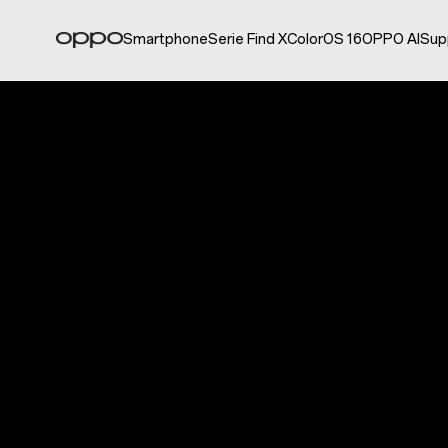
Smartphone
Serie Find X
ColorOS 16
OPPO AI
Sup