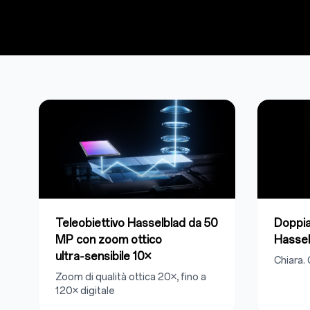
Teleobiettivo Hasselblad da 50
Doppi
MP con zoom ottico
Hasse
ultra‑sensibile 10×
Chiara. 
Zoom di qualità ottica 20×, fino a
120× digitale