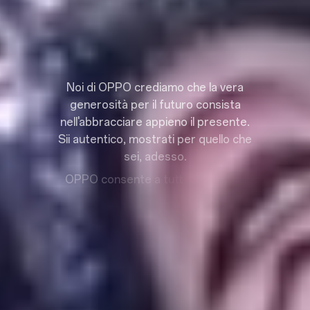
N
o
i
d
i
O
P
P
O
c
r
e
d
i
a
m
o
c
h
e
l
a
v
e
r
a
g
e
n
e
r
o
s
i
t
à
p
e
r
i
l
f
u
t
u
r
o
c
o
n
s
i
s
t
a
n
e
l
l
'
a
b
b
r
a
c
c
i
a
r
e
a
p
p
i
e
n
o
i
l
p
r
e
s
e
n
t
e
.
S
i
i
a
u
t
e
n
t
i
c
o
,
m
o
s
t
r
a
t
i
p
e
r
q
u
e
l
l
o
c
h
e
s
e
i
,
a
d
e
s
s
o
.
O
P
P
O
c
o
n
s
e
n
t
e
a
t
u
t
i