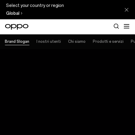
Select your country or region
Global
Brand Slogan
I nostri utenti
Chi siamo
Prodotti e servizi
Pu