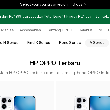
Select your country or region
Global
i dari Rp7,999 juta dapatkan Total Benefit Hingga Rp7 juta
Beli sek
arables
Accessories
Tentang OPPO
ColorOS
Online Store
O
nd N Series
Find X Series
Reno Series
A Series
HP OPPO Terbaru
kan HP OPPO terbaru dan beli smartphone OPPO Indo