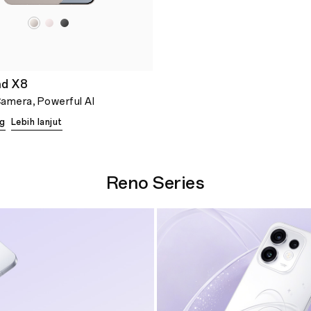
nd X8
amera, Powerful AI
ng
Lebih lanjut
Reno Series