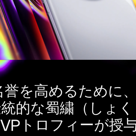
Srpski
Español
名誉を高めるために
伝統的な蜀繍（しょく
 MVPトロフィーが授