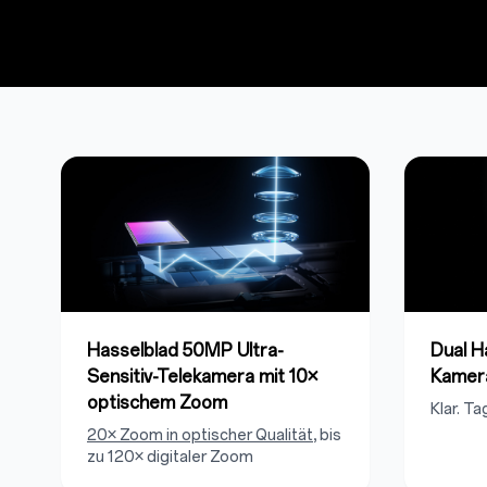
Hasselblad 50MP Ultra-
Dual 
Sensitiv-Telekamera mit 10×
Kamer
optischem Zoom
Klar. Ta
20× Zoom in optischer Qualität
, bis
zu 120× digitaler Zoom