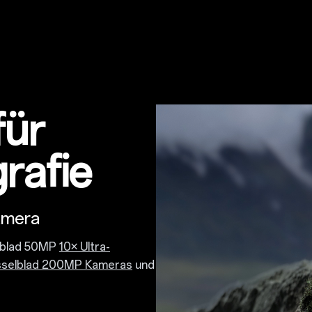
für
rafie
amera
lblad 50MP
10× Ultra-
sselblad 200MP Kameras
und