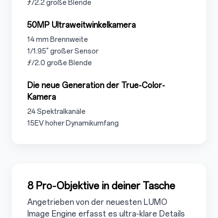
3.1.3.4
ƒ/2.2 große Blende
3.1.4
50MP Ultraweitwinkelkamera
3.1.4.1
14 mm Brennweite
3.1.4.2
1/1.95" großer Sensor
3.1.4.3
ƒ/2.0 große Blende
3.1.5
Die neue Generation der True-Color-
Kamera
3.1.5.1
24 Spektralkanäle
3.1.5.2
15EV hoher Dynamikumfang
3.2
8 Pro‑Objektive in deiner Tasche
Angetrieben von der neuesten LUMO
Image Engine erfasst es ultra‑klare Details