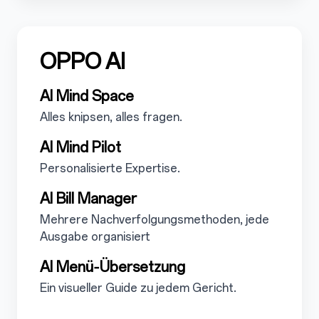
OPPO AI
5.2
5.2.1
AI Mind Space
5.2.1.1
Alles knipsen, alles fragen.
5.2.2
AI Mind Pilot
5.2.2.1
Personalisierte Expertise.
5.2.3
AI Bill Manager
5.2.3.1
Mehrere Nachverfolgungsmethoden, jede
Ausgabe organisiert
5.2.4
AI Menü‑Übersetzung
5.2.4.1
Ein visueller Guide zu jedem Gericht.