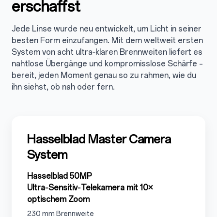
erschaffst
Jede Linse wurde neu entwickelt, um Licht in seiner
besten Form einzufangen. Mit dem weltweit ersten
System von acht ultra‑klaren Brennweiten liefert es
nahtlose Übergänge und kompromisslose Schärfe –
bereit, jeden Moment genau so zu rahmen, wie du
ihn siehst, ob nah oder fern.
3.1
Hasselblad Master Camera
System
3.1.1
Hasselblad 50MP
Ultra‑Sensitiv‑Telekamera mit 10×
optischem Zoom
3.1.1.1
230 mm Brennweite