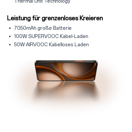
Thermal Unit Technology
4.3
Leistung für grenzenloses Kreieren
4.3.1
7050mAh große Batterie
4.3.2
100W SUPERVOOC Kabel‑Laden
4.3.3
50W AIRVOOC Kabelloses Laden