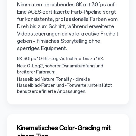
Nimm atemberaubendes 8K mit 30fps auf.
Eine ACES‑zertifizierte Farb‑Pipeline sorgt
für konsistente, professionelle Farben vom
Dreh bis zum Schnitt, während erweiterte
Videosteuerungen dir volle kreative Freiheit
geben – filmisches Storytelling ohne
sperriges Equipment.
3.5.1
8K 30fps 10‑Bit‑Log‑Aufnahme, bis zu 18×.
3.5.2
Neu: O-Log2, höherer Dynamikumfang und
breiterer Farbraum.
3.5.3
Hasselblad Nature Tonality – direkte
Hasselblad‑Farben und ‑Tonwerte, unterstützt
benutzerdefinierte Anpassungen.
3.6
Kinematisches Color‑Grading mit