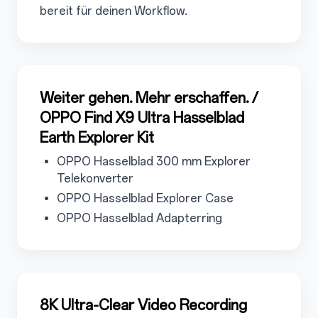
bereit für deinen Workflow.
3.4
Weiter gehen. Mehr erschaffen. /
OPPO Find X9 Ultra Hasselblad
Earth Explorer Kit
3.4.1
OPPO Hasselblad 300 mm Explorer
Telekonverter
3.4.2
OPPO Hasselblad Explorer Case
3.4.3
OPPO Hasselblad Adapterring
3.5
8K Ultra-Clear Video Recording