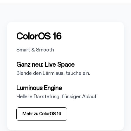
5
ColorOS 16
5.1
Smart & Smooth
5.1.1
Ganz neu: Live Space
5.1.1.1
Blende den Lärm aus, tauche ein.
5.1.2
Luminous Engine
5.1.2.1
Hellere Darstellung, flüssiger Ablauf
Mehr zu ColorOS 16