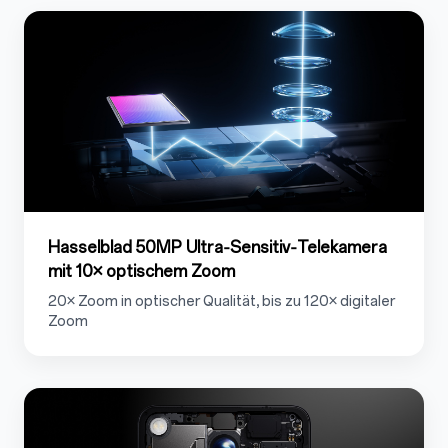
1
1.1
Hasselblad 50MP Ultra‑Sensitiv‑Telekamera
mit 10× optischem Zoom
20× Zoom in optischer Qualität
, bis zu 120× digitaler
Zoom
1.2