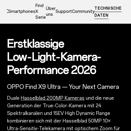
Find
Über
TECHNISCHE
Smartphones
X
Support
Community
uns
DATEN
Serie
0
Erstklassige
Low‑Light‑Kamera-
Performance 2026
OPPO Find X9 Ultra — Your Next Camera
Duale
Hasselblad 200MP Kameras
und die neue
Generation der True-Color-Kamera mit 24
Spektralkanälen und 15EV High Dynamic Range
kombinieren sich mit der Hasselblad 50MP 10×
Ultra‑Sensitiv‑Telekamera mit optischem Zoom für