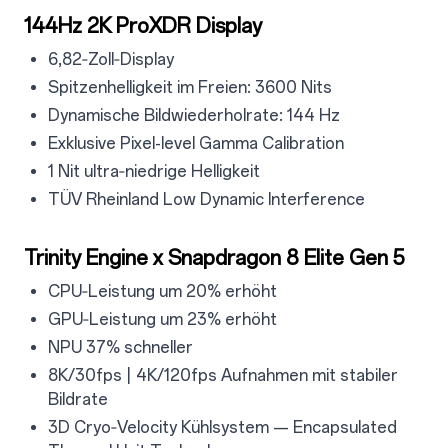
4.1
144Hz 2K ProXDR Display
4.1.1
6,82‑Zoll‑Display
4.1.2
Spitzenhelligkeit im Freien: 3600 Nits
4.1.3
Dynamische Bildwiederholrate: 144 Hz
4.14
Exklusive Pixel-level Gamma Calibration
4.15
1 Nit ultra‑niedrige Helligkeit
4.1.6
TÜV Rheinland Low Dynamic Interference
4.2
Trinity Engine x Snapdragon 8 Elite Gen 5
4.2.1
CPU‑Leistung um 20% erhöht
4.2.2
GPU‑Leistung um 23% erhöht
4.2.3
NPU 37% schneller
4.2.4
8K/30fps | 4K/120fps Aufnahmen mit stabiler
Bildrate
4.2.5
3D Cryo‑Velocity Kühlsystem — Encapsulated