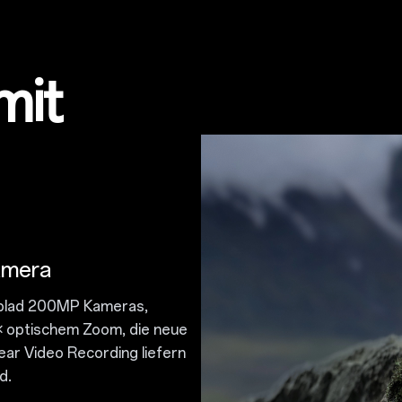
mit
amera
lblad 200MP Kameras,
× optischem Zoom, die neue
ar Video Recording liefern
d.