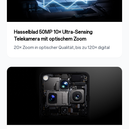
Hasselblad 50MP 10× Ultra‑Sensing
Telekamera mit optischem Zoom
20× Zoom in optischer Qualität, bis zu 120× digital