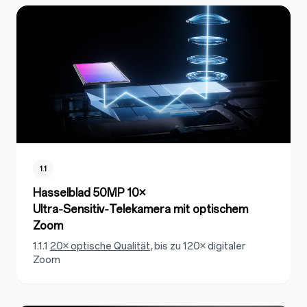
1.1
Hasselblad 50MP 10×
Ultra‑Sensitiv‑Telekamera mit optischem
Zoom
1.1.1
20× optische Qualität
, bis zu 120× digitaler
Zoom