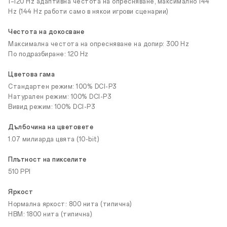
1–120 Hz адаптивна честота на опресняване, максимално 144
Hz (144 Hz работи само в някои игрови сценарии)
Честота на докосване
Максимална честота на опресняване на допир: 300 Hz
По подразбиране: 120 Hz
Цветова гама
Стандартен режим: 100% DCI-P3
Натурален режим: 100% DCI-P3
Вивид режим: 100% DCI-P3
Дълбочина на цветовете
1.07 милиарда цвята (10-bit)
Плътност на пикселите
510 PPI
Яркост
Нормална яркост: 800 нита (типична)
HBM: 1800 нита (типична)