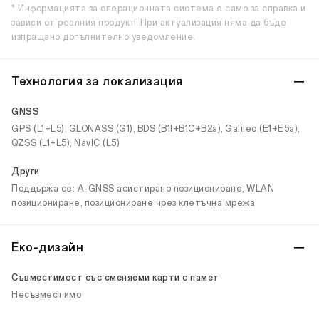
* Информацията за операционната система е само за справка и
зависи от реалния продукт. При актуализация няма да бъде
изпращано допълнително уведомление.
Технология за локализация
GNSS
GPS (L1+L5), GLONASS (G1), BDS (B1I+B1C+B2a), Galileo (E1+E5a),
QZSS (L1+L5), NavIC (L5)
Други
Поддържа се: A-GNSS асистирано позициониране, WLAN
позициониране, позициониране чрез клетъчна мрежа
Еко-дизайн
Съвместимост със сменяеми карти с памет
Несъвместимо