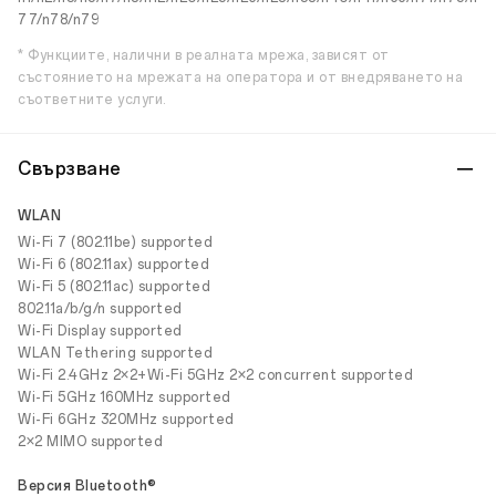
77/n78/n79
* Функциите, налични в реалната мрежа, зависят от
състоянието на мрежата на оператора и от внедряването на
съответните услуги.
Свързване
WLAN
Wi-Fi 7 (802.11be) supported
Wi-Fi 6 (802.11ax) supported
Wi-Fi 5 (802.11ac) supported
802.11a/b/g/n supported
Wi-Fi Display supported
WLAN Tethering supported
Wi-Fi 2.4GHz 2×2+Wi-Fi 5GHz 2×2 concurrent supported
Wi-Fi 5GHz 160MHz supported
Wi-Fi 6GHz 320MHz supported
2×2 MIMO supported
Версия Bluetooth®