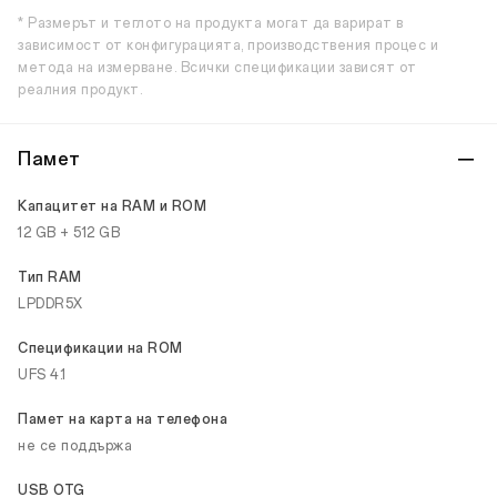
* Размерът и теглото на продукта могат да варират в
зависимост от конфигурацията, производствения процес и
метода на измерване. Всички спецификации зависят от
реалния продукт.
Памет
Капацитет на RAM и ROM
12 GB + 512 GB
Тип RAM
LPDDR5X
Спецификации на ROM
UFS 4.1
Памет на карта на телефона
не се поддържа
USB OTG