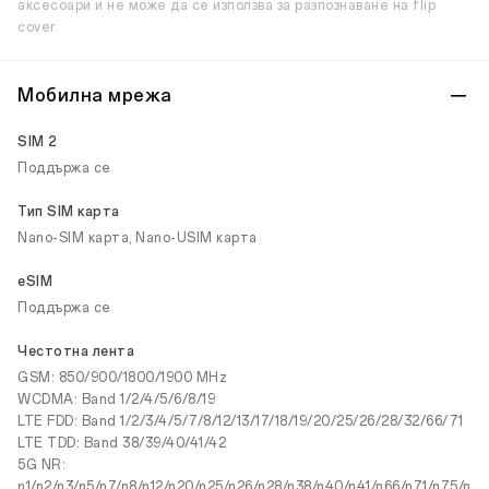
аксесоари и не може да се използва за разпознаване на flip
cover.
Мобилна мрежа
SIM 2
Поддържа се
Тип SIM карта
Nano-SIM карта, Nano-USIM карта
eSIM
Поддържа се
Честотна лента
GSM: 850/900/1800/1900 MHz
WCDMA: Band 1/2/4/5/6/8/19
LTE FDD: Band 1/2/3/4/5/7/8/12/13/17/18/19/20/25/26/28/32/66/71
LTE TDD: Band 38/39/40/41/42
5G NR:
n1/n2/n3/n5/n7/n8/n12/n20/n25/n26/n28/n38/n40/n41/n66/n71/n75/n