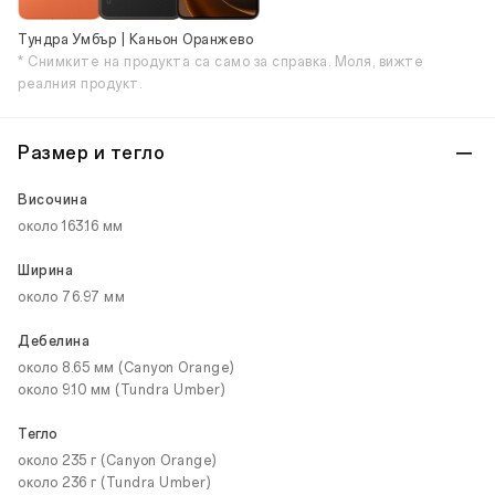
Тундра Умбър | Каньон Оранжево
* Снимките на продукта са само за справка. Моля, вижте
реалния продукт.
Размер и тегло
Височина
около 163.16 мм
Ширина
около 76.97 мм
Дебелина
около 8.65 мм (Canyon Orange)
около 9.10 мм (Tundra Umber)
Тегло
около 235 г (Canyon Orange)
около 236 г (Tundra Umber)