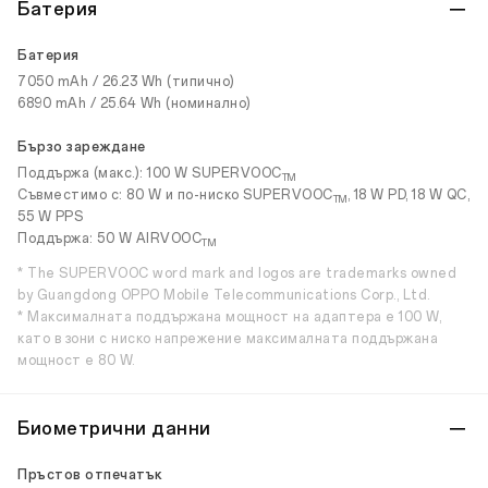
Батерия
Батерия
7050 mAh / 26.23 Wh (типично)
6890 mAh / 25.64 Wh (номинално)
Бързо зареждане
Поддържа (макс.): 100 W SUPERVOOC
TM
Съвместимо с: 80 W и по-ниско SUPERVOOC
, 18 W PD, 18 W QC,
TM
55 W PPS
Поддържа: 50 W AIRVOOC
TM
* The SUPERVOOC word mark and logos are trademarks owned
by Guangdong OPPO Mobile Telecommunications Corp., Ltd.
* Максималната поддържана мощност на адаптера е 100 W,
като в зони с ниско напрежение максималната поддържана
мощност е 80 W.
Биометрични данни
Пръстов отпечатък