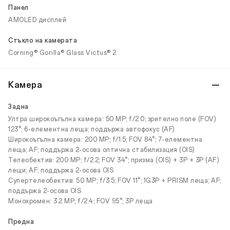
Панел
AMOLED дисплей
Стъкло на камерата
Corning® Gorilla® Glass Victus® 2
Камера
Задна
Ултра широкоъгълна камера: 50 MP; f/2.0; зрително поле (FOV)
123°; 6-елементна леща; поддържа автофокус (AF)
Широкоъгълна камера: 200 MP; f/1.5; FOV 84°; 7-елементна
леща; AF; поддържа 2-осова оптична стабилизация (OIS)
Телеобектив: 200 MP; f/2.2; FOV 34°; призма (OIS) + 3P + 3P (AF)
лещи; AF; поддържа 2-осова OIS
Супертелеобектив: 50 MP; f/3.5; FOV 11°; 1G3P + PRISM леща; AF;
поддържа 2-осова OIS
Монохромен: 3.2 MP; f/2.4; FOV 95°; 3P леща
Предна