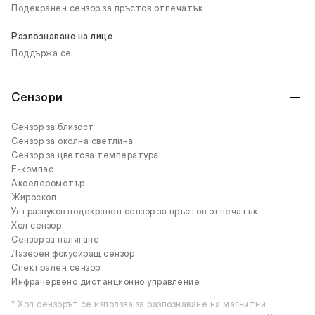
Подекранен сензор за пръстов отпечатък
Разпознаване на лице
Поддържа се
Сензори
Сензор за близост
Сензор за околна светлина
Сензор за цветова температура
E-компас
Акселерометър
Жироскоп
Ултразвуков подекранен сензор за пръстов отпечатък
Хол сензор
Сензор за налягане
Лазерен фокусиращ сензор
Спектрален сензор
Инфрачервено дистанционно управление
* Хол сензорът се използва за разпознаване на магнитни