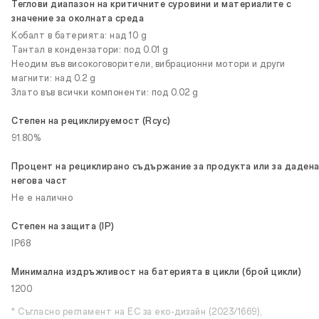
Теглови диапазон на критичните суровини и материалите с
значение за околната среда
Кобалт в батерията: над 10 g
Тантал в кондензатори: под 0.01 g
Неодим във високоговорители, вибрационни мотори и други
магнити: над 0.2 g
Злато във всички компоненти: под 0.02 g
Степен на рециклируемост (Rcyc)
91.80%
Процент на рециклирано съдържание за продукта или за даден
негова част
Не е налично
Степен на защита (IP)
IP68
Минимална издръжливост на батерията в цикли (брой цикли)
1200
* Съгласно регламент на ЕС за еко-дизайн (2023/1669),