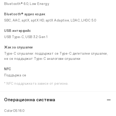
Bluetooth® 6.0, Low Energy
Bluetooth® аудио кодек
SBC, AAC, aptX, aptX HD, aptX Adaptive, LDAC, LHDC 5.0
USB интерфейс
USB Type-C, USB 3.2 Gen 1
Жак за слушалки
Type-C слушалки: поддържат се Type-C дигитални слушалки,
не се поддържат Type-C аналогови слушалки
NFC
Поддържа се
* NFC поддръжката зависи от региона.
Операционна система
ColorOS 16.0