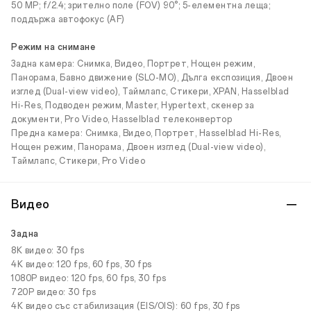
50 MP; f/2.4; зрително поле (FOV) 90°; 5-елементна леща;
поддържа автофокус (AF)
Режим на снимане
Задна камера: Снимка, Видео, Портрет, Нощен режим,
Панорама, Бавно движение (SLO-MO), Дълга експозиция, Двоен
изглед (Dual-view video), Таймлапс, Стикери, XPAN, Hasselblad
Hi-Res, Подводен режим, Master, Hypertext, скенер за
документи, Pro Video, Hasselblad телеконвертор
Предна камера: Снимка, Видео, Портрет, Hasselblad Hi-Res,
Нощен режим, Панорама, Двоен изглед (Dual-view video),
Таймлапс, Стикери, Pro Video
Видео
Задна
8K видео: 30 fps
4K видео: 120 fps, 60 fps, 30 fps
1080P видео: 120 fps, 60 fps, 30 fps
720P видео: 30 fps
4K видео със стабилизация (EIS/OIS): 60 fps, 30 fps