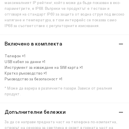
максималният IP рейтинг, който може да бъде показван в еко-
параметрите, е IP68. Въпреки че продуктът е тестван и
отговаря на стандарт IP69 за защита от водна струя под високо
налягане и температура, в този интерфейс се показва само
IP68 за съответствие с регулаторните изисквания.
Включено в комплекта
Телефон ×1
USB кабел за данни ×1
Инструмент за изваждане на SIM карта ×1
Кратко ръководство ×1
Ръководство за безопасност ×1
* Може да варира в различните пазари. Зависи от реалния
продукт.
Допълнителни бележки
За да се направи предната част на телефона по-компактна,
отворът на сензора за светлина е скрит в горната част на