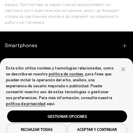
екрана. Протектори за екран с ниска пропускливост на
светлина, като оцветени или затъмнени, могат да блокират
отвора на светлинния сензор и да повлияят на нормалната
работа на телефона.
Smartphones
OPPO Find X9 Ultra
OPPO Общество
Este sitio utiliza cookies y tecnologías relacionadas, como
OPPO Find X9 Pro
se describe en nuestra
política de cookies
, para fines que
OPPO Общество
pueden incluir la operación del sitio, análisis, una
OPPO Find X9
experiencia de usuario mejorada o publicidad. Puede
consentir nuestro uso de estas tecnologías o gestionar
OPPO Reno16 Pro 5G
sus preferencias. Para más información, consulte nuestra
Bulgaria (български)
política de privacidad
aquí.
OPPO Reno16 5G
GESTIONAR OPCIONES
OPPO Reno16 F 5G
Поверителност
Условия за ползване
Бисквитки
Правна информация и съответствие
Cookie Settings
OPPO Reno16 FS 5G
RECHAZAR TODAS
ACEPTAR Y CONTINUAR
Авторско право ©2004-2026 OPPO. Всички права запазени.