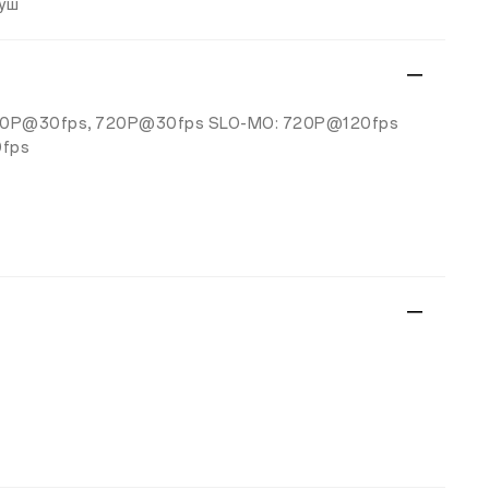
туш
080P@30fps, 720P@30fps
SLO-MO: 720P@120fps
0fps