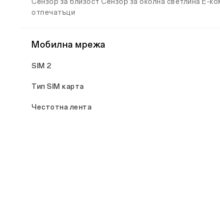
Сензор за близост Сензор за околна светлина Е-к
отпечатъци
Мобилна мрежа
SIM 2
Тип SIM карта
Честотна лента