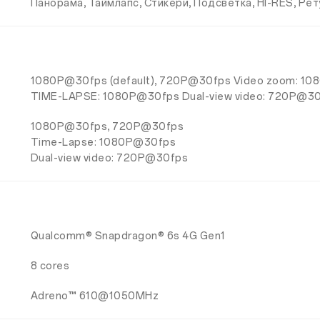
Панорама, Таймлапс, Стикери, Подсветка, HI-RES, Ре
1080P@30fps (default), 720P@30fps
Video zoom: 1
TIME-LAPSE: 1080P@30fps
Dual-view video: 720P@3
1080P@30fps, 720P@30fps
Time-Lapse: 1080P@30fps
Dual-view video: 720P@30fps
Qualcomm® Snapdragon® 6s 4G Gen1
8 cores
Adreno™ 610@1050MHz