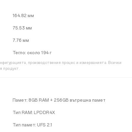
164.82 мм
75.53 мм
7.76 мм
Тегло: около 194 г
онфигурацията, производствения процес и измерванията. Всички
я продукт.
Памет: 8GB RAM + 256GB вътрешна памет
Тип RAM: LPDDR4X
Тип памет: UFS 2.1