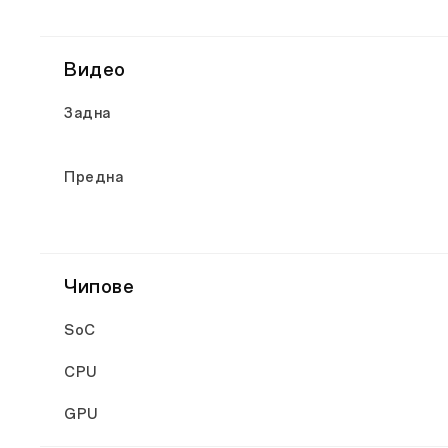
Видео
Задна
Предна
Чипове
SoC
CPU
GPU