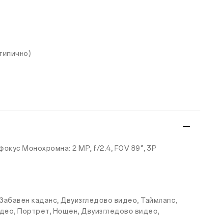
типично)
фокус Монохромна: 2 MP, f/2.4, FOV 89°, 3P
 Забавен каданс, Двуизгледово видео, Таймлапс,
идео, Портрет, Нощен, Двуизгледово видео,