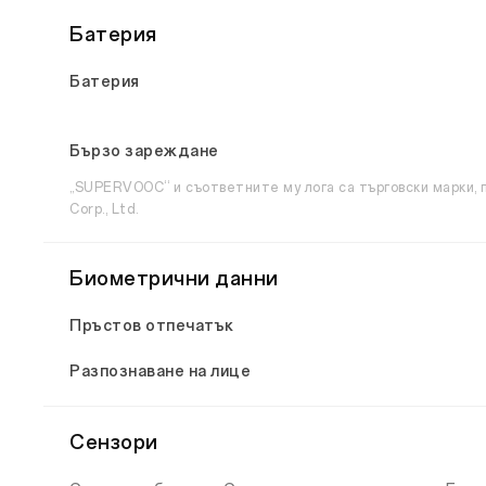
Батерия
Батерия
Бързо зареждане
„SUPERVOOC“ и съответните му лога са търговски марки,
Corp., Ltd.
Биометрични данни
Пръстов отпечатък
Разпознаване на лице
Сензори