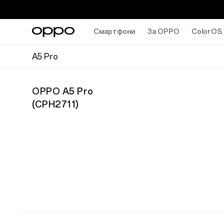
Смартфони
За OPPO
ColorOS
A5 Pro
OPPO A5 Pro
(
CPH2711
)