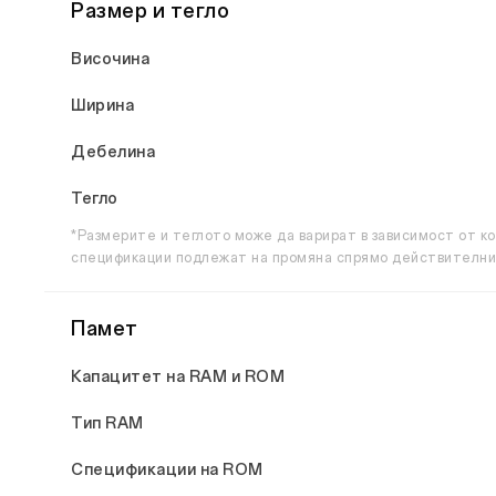
Размер и тегло
Височина
Ширина
Дебелина
Тегло
*Размерите и теглото може да варират в зависимост от к
спецификации подлежат на промяна спрямо действителни
Памет
Капацитет на RAM и ROM
Тип RAM
Спецификации на ROM