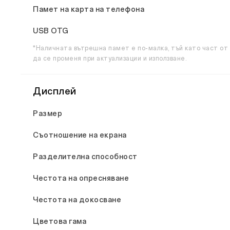
Памет на карта на телефона
USB OTG
*Наличната вътрешна памет е по-малка, тъй като част от
да се променя при актуализации и използване.
Дисплей
Размер
Съотношение на екрана
Разделителна способност
Честота на опресняване
Честота на докосване
Цветова гама