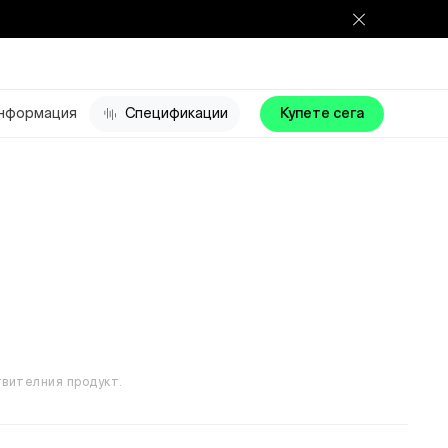
нформация
Спецификации
Купете сега
твителния продукт.