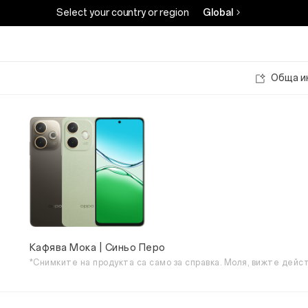
Select your country or region
Global
Обща и
Кафява Мока | Синьо Перо
*Снимките на продукта са само за справка. Моля, вижте дейс