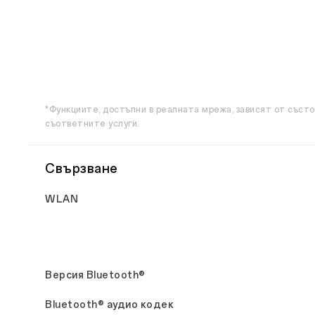
*Функциите, достъпни в реалната мрежа, зависят от съст
съответните услуги.
Свързване
WLAN
Версия Bluetooth®
Bluetooth® аудио кодек