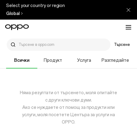
Select your country or region
Global
Търсене
Всички
Продукт
Услуга
Разгледайте
Няма резултати от търсенето, моля опитайте
с други ключови думи.
Ако се нуждаете от помощ за продукти или
услуги, моля посетете Центъра за услуги на
OPPO.