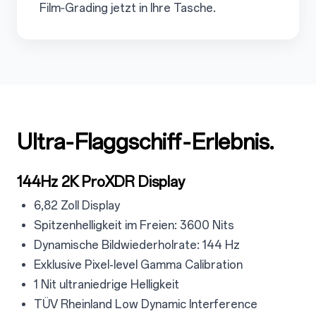
Film‑Grading jetzt in Ihre Tasche.
Ultra‑Flaggschiff‑Erlebnis.
4
4.1
144Hz 2K ProXDR Display
4.1.1
6,82 Zoll Display
4.1.2
Spitzenhelligkeit im Freien: 3600 Nits
4.1.3
Dynamische Bildwiederholrate: 144 Hz
4.14
Exklusive Pixel-level Gamma Calibration
4.15
1 Nit ultraniedrige Helligkeit
4.1.6
TÜV Rheinland Low Dynamic Interference