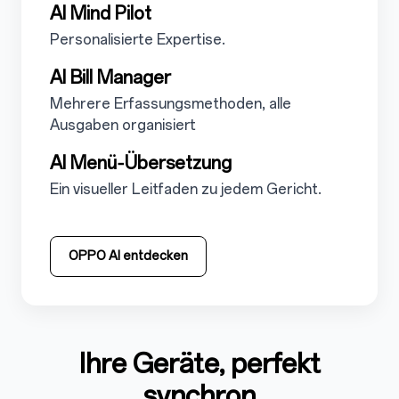
5.2.2
AI Mind Pilot
5.2.2.1
Personalisierte Expertise.
5.2.3
AI Bill Manager
5.2.3.1
Mehrere Erfassungsmethoden, alle
Ausgaben organisiert
5.2.4
AI Menü‑Übersetzung
5.2.4.1
Ein visueller Leitfaden zu jedem Gericht.
OPPO AI entdecken
Ihre Geräte, perfekt
5.3
synchron