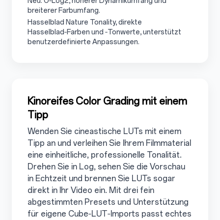
3.5.2
Neu: O‑Log2, höherer Dynamikumfang und
breiterer Farbumfang.
3.5.3
Hasselblad Nature Tonality, direkte
Hasselblad‑Farben und ‑Tonwerte, unterstützt
benutzerdefinierte Anpassungen.
3.6
Kinoreifes Color Grading mit einem
Tipp
Wenden Sie cineastische LUTs mit einem
Tipp an und verleihen Sie Ihrem Filmmaterial
eine einheitliche, professionelle Tonalität.
Drehen Sie in Log, sehen Sie die Vorschau
in Echtzeit und brennen Sie LUTs sogar
direkt in Ihr Video ein. Mit drei fein
abgestimmten Presets und Unterstützung
für eigene Cube‑LUT‑Imports passt echtes