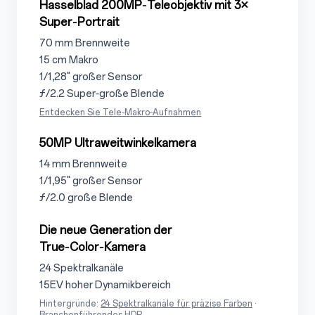
3.1.3
Hasselblad 200MP‑Teleobjektiv mit 3×
Super‑Portrait
3.1.3.1
70 mm Brennweite
3.1.3.2
15 cm Makro
3.1.3.3
1/1,28" großer Sensor
3.1.3.4
ƒ/2.2 Super‑große Blende
Entdecken Sie Tele‑Makro‑Aufnahmen
3.1.4
50MP Ultraweitwinkelkamera
3.1.4.1
14 mm Brennweite
3.1.4.2
1/1,95" großer Sensor
3.1.4.3
ƒ/2.0 große Blende
3.1.5
Die neue Generation der
True‑Color‑Kamera
3.1.5.1
24 Spektralkanäle
3.1.5.2
15EV hoher Dynamikbereich
Hintergründe:
24 Spektralkanäle für präzise Farben
·
Branchenführendes HDR