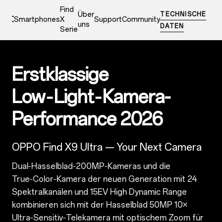
Find
Über
TECHNISCHE
Smartphones
X
Support
Community
uns
DATEN
Serie
0
Erstklassige
Low‑Light‑Kamera-
Performance 2026
OPPO Find X9 Ultra — Your Next Camera
Dual‑Hasselblad‑200MP‑Kameras und die
True‑Color‑Kamera der neuen Generation mit 24
Spektralkanälen und 15EV High Dynamic Range
kombinieren sich mit der Hasselblad 50MP 10×
Ultra‑Sensitiv‑Telekamera mit optischem Zoom für