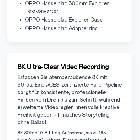
3.4.1
OPPO Hasselblad 300mm Explorer
Telekonverter
3.4.2
OPPO Hasselblad Explorer Case
3.4.3
OPPO Hasselblad Adapterring
3.5
8K Ultra-Clear Video Recording
Erfassen Sie atemberaubende 8K mit
30fps. Eine ACES‑zertifizierte Farb‑Pipeline
sorgt für konsistente, professionelle
Farben vom Dreh bis zum Schnitt, während
erweiterte Videoregler Ihnen volle kreative
Freiheit geben – filmisches Storytelling
ohne Ballast.
3.5.1
8K 30fps 10‑Bit‑Log‑Aufnahme, bis zu 18×.