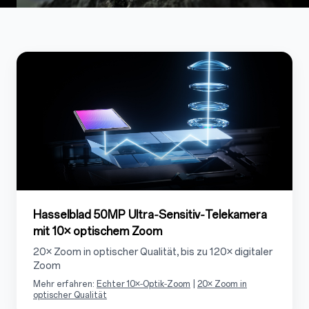
1
1.1
Hasselblad 50MP Ultra‑Sensitiv‑Telekamera
mit 10× optischem Zoom
20× Zoom in optischer Qualität, bis zu 120× digitaler
Zoom
Mehr erfahren:
Echter 10×‑Optik‑Zoom
|
20× Zoom in
optischer Qualität