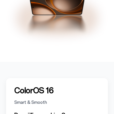
5
ColorOS 16
5.1
Smart & Smooth