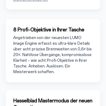
3.2
8 Profi‑Objektive in Ihrer Tasche
Angetrieben von der neuesten LUMO
Image Engine erfasst es ultra‑klare Details
über acht präzise Brennweiten von 0,6× bis
20×. Nahtlose Übergänge, kompromisslose
Klarheit – wie acht Profi‑Objektive in Ihrer
Tasche. Anheben. Auslösen. Ein
Meisterwerk schaffen.
3.3
Hasselblad Mastermodus der neuen