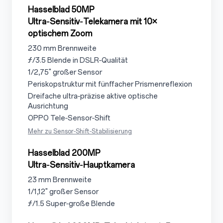
3.1.1
Hasselblad 50MP
Ultra‑Sensitiv‑Telekamera mit 10×
optischem Zoom
3.1.1.1
230 mm Brennweite
3.1.1.2
ƒ/3.5 Blende in DSLR‑Qualität
3.1.1.3
1/2,75" großer Sensor
3.1.1.4
Periskopstruktur mit fünffacher Prismenreflexion
3.1.15
Dreifache ultra‑präzise aktive optische
Ausrichtung
3.1.1.6
OPPO Tele‑Sensor‑Shift
Mehr zu Sensor‑Shift‑Stabilisierung
3.1.2
Hasselblad 200MP
Ultra‑Sensitiv‑Hauptkamera
3.1.2.1
23 mm Brennweite
3.1.2.2
1/1,12" großer Sensor
3.1.2.3
ƒ/1.5 Super‑große Blende