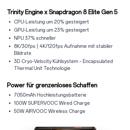
4.2
Trinity Engine x Snapdragon 8 Elite Gen 5
4.2.1
CPU‑Leistung um 20% gesteigert
4.2.2
GPU‑Leistung um 23% gesteigert
4.2.3
NPU 37% schneller
4.2.4
8K/30fps | 4K/120fps Aufnahme mit stabiler
Bildrate
4.2.5
3D Cryo‑Velocity Kühlsystem – Encapsulated
Thermal Unit Technologie
4.3
Power für grenzenloses Schaffen
4.3.1
7050mAh Hochleistungsbatterie
4.3.2
100W SUPERVOOC Wired Charge
4.3.3
50W AIRVOOC Wireless Charge