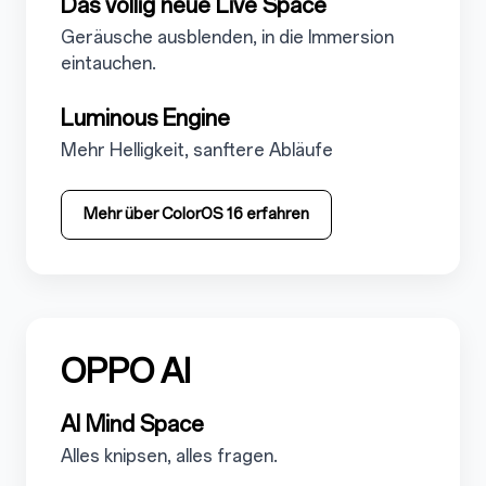
5.1.1
Das völlig neue Live Space
5.1.1.1
Geräusche ausblenden, in die Immersion
eintauchen.
5.1.2
Luminous Engine
5.1.2.1
Mehr Helligkeit, sanftere Abläufe
Mehr über ColorOS 16 erfahren
OPPO AI
5.2
5.2.1
AI Mind Space
5.2.1.1
Alles knipsen, alles fragen.