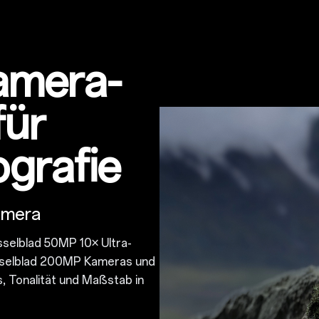
Kamera-
für
ografie
amera
asselblad 50MP 10× Ultra-
asselblad 200MP Kameras und
s, Tonalität und Maßstab in