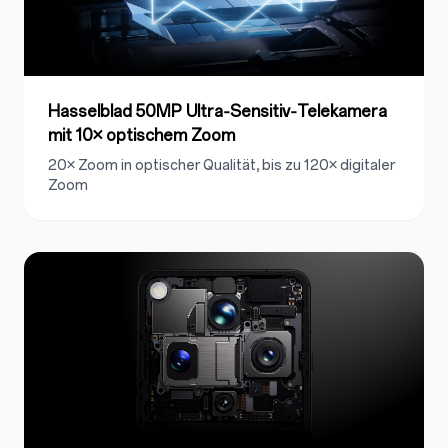
Hasselblad 50MP Ultra‑Sensitiv‑Telekamera
mit 10× optischem Zoom
20× Zoom in optischer Qualität, bis zu 120× digitaler
Zoom